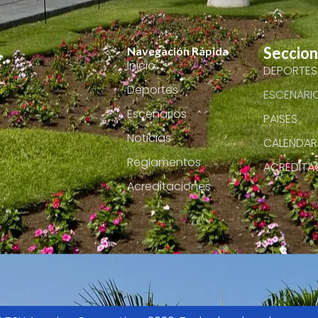
Seccio
Navegación Rápida
Inicio
DEPORTES
Deportes
ESCENARI
Escenarios
PAISES
Noticias
CALENDAR
Reglamentos
ACREDITA
Acreditaciones