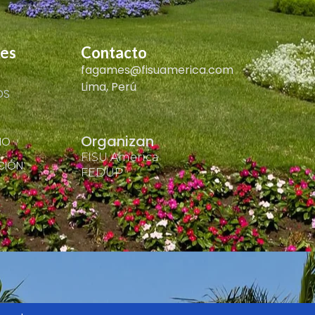
nes
Contacto
fagames@fisuamerica.com
Lima, Perú
OS
Organizan
IO
FISU America
CIÓN
FEDUP