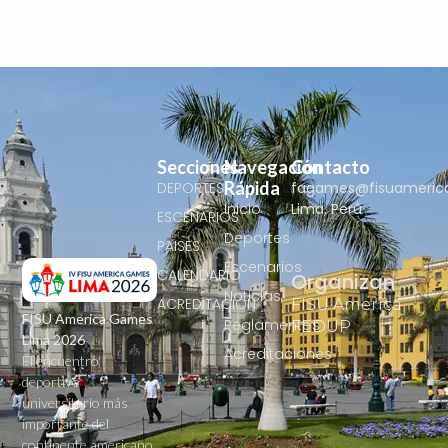
Secciones
Navegación
Contacto
Rápida
DEPORTES
fagames@fisuameric
Inicio
Lima, Perú
ESCENARIOS
Deportes
PAISES
Escenarios
CALENDARIO
Organizan
Noticias
ACREDITACIÓN
FISU America
FISU America Games
Reglamentos
FEDUP
Lima 2026
Acreditaciones
El encuentro
deportivo
universitario más
importante del
continente americano.