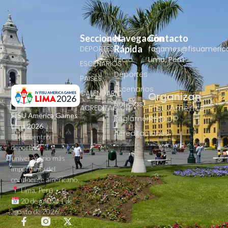
Secciones
Navegación
Contacto
Rápida
DEPORTES
fagames@fisuameric
Inicio
Lima, Perú
ESCENARIOS
Deportes
PAISES
Escenarios
CALENDARIO
Organizan
Noticias
ACREDITACIÓN
FISU America
FISU America Games
Reglamentos
FEDUP
Lima 2026
Acreditaciones
El encuentro
deportivo
universitario más
importante del
continente americano.
Lima, Perú
20 de julio al 1 de
agosto de 2026